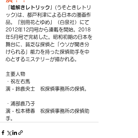
『
嘘解きレトリック
』(うそときレトリ
ック)は、
都戸利津
による
日本
の
漫画
作
品。『
別冊花とゆめ
』（
白泉社
）にて
2012年12月号から連載を開始。2018
年5月号で完結した。
昭和初期
の日本を
舞台に、貧乏な
探偵
と「ウソが聞き分
けられる」能力を持った探偵助手を中
心とする
ミステリー
が描かれる。
主要人物
・祝左右馬
演 -
鈴鹿央士
祝探偵事務所の探偵。
・浦部鹿乃子
演 -
松本穂香
祝探偵事務所の探偵助
手。