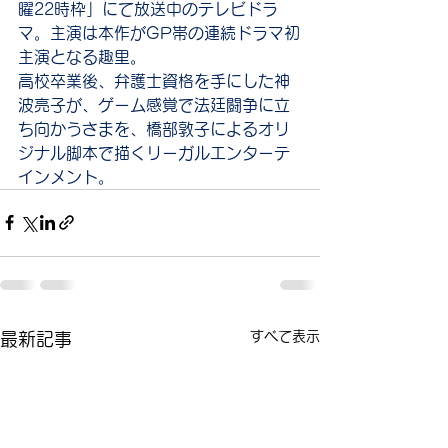
曜22時枠
」にて放送中の
テレビドラ
マ
。主演は本作が
GP帯
の連続ドラマ初
主演となる
趣里
。
高校卒業後、弁護士資格を手にした神
波亮子が、ゲーム感覚で法廷闘争に立
ち向かうさまを、橋部敦子によるオリ
ジナル脚本で描くリーガルエンターテ
インメント。
すべて表示
最新記事