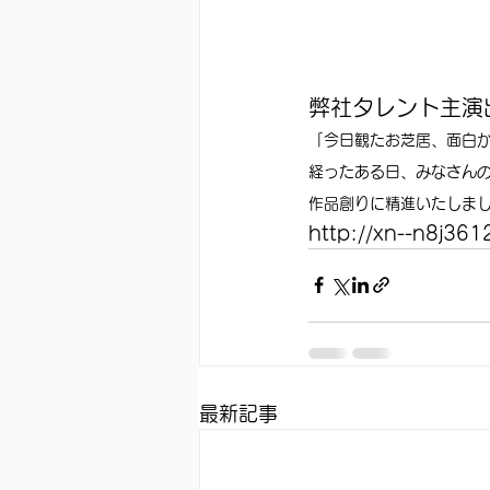
弊社タレント主演
「今日観たお芝居、面白
経ったある日、みなさん
作品創りに精進いたしま
http://xn--n8j361
最新記事