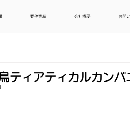
報
案件実績
会社概要
お問
鳥ティアティカルカンパ
日