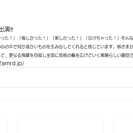
出演‼
かった！」「悔しかった！」「楽しかった！」「泣けちゃった！」そん
の心の中で何か温かいものを生み出してくれると信じています。皆さま
して、更なる飛躍を目指し全国に芸術の輪を広げていく素晴らしい劇団
2amrd.jp/