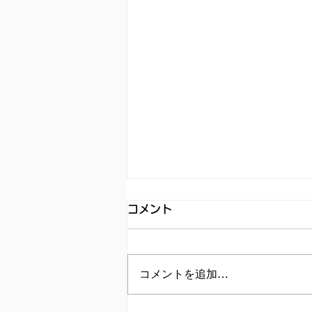
コメント
コメントを追加…
イグナイト -法の無法者-